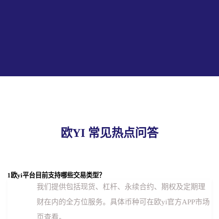
欧YI 常见热点问答
1
欧yi平台目前支持哪些交易类型？
我们提供包括现货、杠杆、永续合约、期权及定期理
财在内的全方位服务。具体币种可在欧yi官方APP市场
页查看。