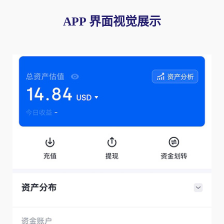
APP 界面视觉展示