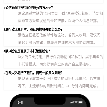
2
如何确保下载到的是欧yi官方APP？
建议通过本站的“欧yi官网下载”直达按钮获取。请勿相
信非官方渠道发送的未知链接，以防个人信息泄露。
3
进行欧yi注册时，验证码接收失败怎么办？
请检查拦截短信或邮件垃圾箱。若仍未收到，建议间
隔10分钟后重试，或联系在线技术客服协助解决。
4
欧yi钱包是否属于非托管型钱包？
欧yi钱包支持用户自行保管助记词和私钥，属于典型的
非托管模式，为您提供完全的资产自主掌控权。
5
在欧yi交易所下载后，提现一般多久到账？
提现速度取决于对应区块链的网络拥堵情况。通常情
况下，主流币种的到账时间在5-15分钟内即可完成。