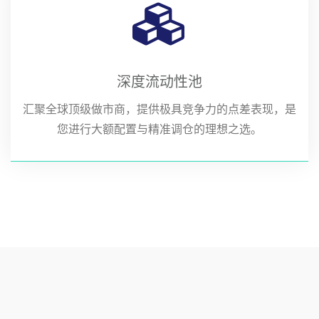
深度流动性池
汇聚全球顶级做市商，提供极具竞争力的点差表现，是
您进行大额配置与精准调仓的理想之选。