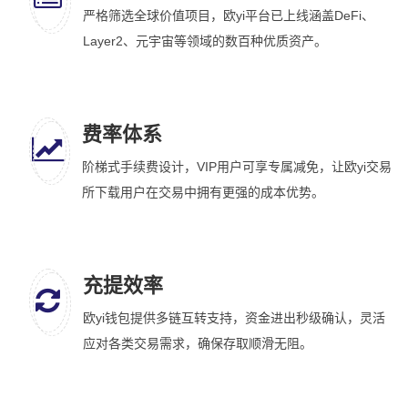
严格筛选全球价值项目，欧yi平台已上线涵盖DeFi、
Layer2、元宇宙等领域的数百种优质资产。
费率体系
阶梯式手续费设计，VIP用户可享专属减免，让欧yi交易
所下载用户在交易中拥有更强的成本优势。
充提效率
欧yi钱包提供多链互转支持，资金进出秒级确认，灵活
应对各类交易需求，确保存取顺滑无阻。